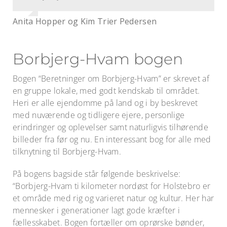
Lars og Anne Mette Jørgensen
Dina Johannesen og Philip Lundgren
Anita Hopper og Kim Trier Pedersen
Dorthe og Martin Strømgaard
Borbjerg-Hvam bogen
Bogen “Beretninger om Borbjerg-Hvam” er skrevet af
en gruppe lokale, med godt kendskab til området.
Heri er alle ejendomme på land og i by beskrevet
med nuværende og tidligere ejere, personlige
erindringer og oplevelser samt naturligvis tilhørende
billeder fra før og nu. En interessant bog for alle med
tilknytning til Borbjerg-Hvam.
På bogens bagside står følgende beskrivelse:
“Borbjerg-Hvam ti kilometer nordøst for Holstebro er
et område med rig og varieret natur og kultur. Her har
mennesker i generationer lagt gode kræfter i
fællesskabet. Bogen fortæller om oprørske bønder,