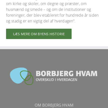
om kirke og skoler, om degne og præster, om
husmænd og smede – og om de institutioner og
foreninger, der blev etableret for hundrede år siden
og stadig er en vigtig del af hverdagen”.
LÆS MERE OM BYENS HISTORIE
OM BORBJERG HVAM