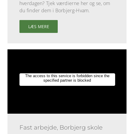
hverdagen? Tjek værdierne her og se, om
du finder dem i Borbjerg-Hvam.
LÆS MERE
Fast arbejde, Borbjerg skole