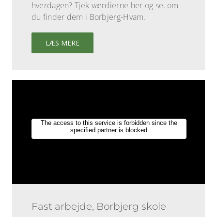
hverdagen? Tjek værdierne her og se, om
du finder dem i Borbjerg-Hvam.
LÆS MERE
Fast arbejde, Borbjerg skole