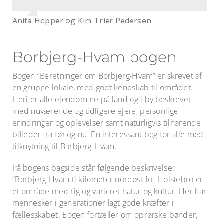
Lars og Anne Mette Jørgensen
Dina Johannesen og Philip Lundgren
Anita Hopper og Kim Trier Pedersen
Dorthe og Martin Strømgaard
Borbjerg-Hvam bogen
Bogen “Beretninger om Borbjerg-Hvam” er skrevet af
en gruppe lokale, med godt kendskab til området.
Heri er alle ejendomme på land og i by beskrevet
med nuværende og tidligere ejere, personlige
erindringer og oplevelser samt naturligvis tilhørende
billeder fra før og nu. En interessant bog for alle med
tilknytning til Borbjerg-Hvam.
På bogens bagside står følgende beskrivelse:
“Borbjerg-Hvam ti kilometer nordøst for Holstebro er
et område med rig og varieret natur og kultur. Her har
mennesker i generationer lagt gode kræfter i
fællesskabet. Bogen fortæller om oprørske bønder,