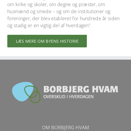
om kirke og skoler, om degne og præster, om
husmænd og smede – og om de institutioner og
foreninger, der blev etableret for hundrede år siden
og stadig er en vigtig del af hverdagen”.
LÆS MERE OM BYENS HISTORIE
OM BORBJERG HVAM