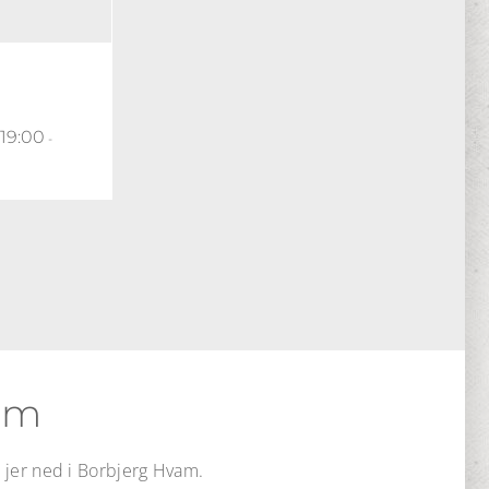
 19:00
-
vam
lå jer ned i Borbjerg Hvam.