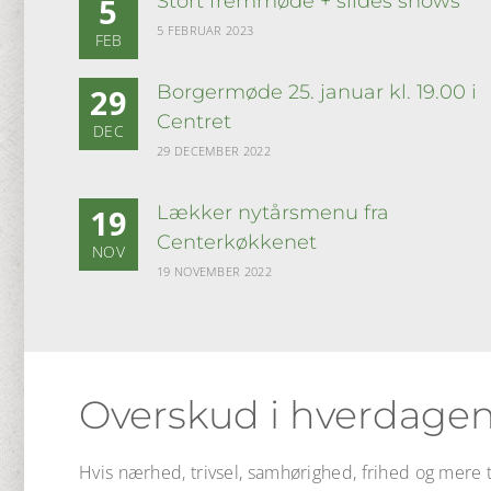
Stort fremmøde + slides shows
5
5 FEBRUAR 2023
FEB
Borgermøde 25. januar kl. 19.00 i
29
Centret
DEC
29 DECEMBER 2022
Lækker nytårsmenu fra
19
Centerkøkkenet
NOV
19 NOVEMBER 2022
Overskud i hverdagen
Hvis nærhed, trivsel, samhørighed, frihed og mere ti