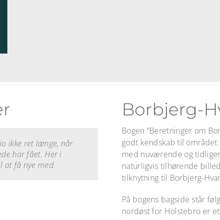
er
Borbjerg-
Bogen “Beretninger om Bor
godt kendskab til området.
 jo ikke ret længe, når
Her har vi det i rigelige
g. Vennerne er ikke bare
e. Der er faktisk rigtig
l at være sig selv og alle
ørn på kryds og tværs
 god plads til.
de har fået. Her i
 aldersklasser, som man
 rigtig mange foreninger,
 Her skal man bare åbne
med nuværende og tidligere
l at få nye med.
 eller i hallen, hvor det
naturligvis tilhørende bille
tilknytning til Borbjerg-Hva
På bogens bagside står føl
nordøst for Holstebro er et