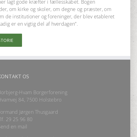
er lagt gode kræfter i fællesskabet. Bogen
der, om kirke og skoler, om degne og præster, om
e institutioner og foreninger, der blev etableret
adig er en vigtig del af hverdagen”.
STORIE
KONTAKT OS
Borbjerg-Hvam Borgerforening
Hvamvej 84, 7500 Holstebro
Formand Jørgen Thusgaard
lf.
29 25 96 80
Send en mail