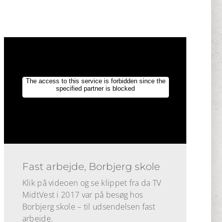
Fast arbejde, Borbjerg skole
Klik på videoen og se klippet fra da TV
MidtVest i 2017 var på besøg hos
Borbjerg skole – til udsendelsen fast
arbejde.