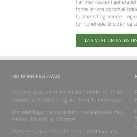
har mennesker i generation
fortæller om oprørske bøn
husmænd og smede – og om d
for hundrede år siden og st
LÆS MERE OM BYENS HI
OM BORBJERG HVAM
Borbjerg-Hvam er et aktivt lokalområde, 10-12 km
nordøst for Holstebro og kun 5 km fra motorvejen.
Området ligger i et naturskønt istidslandskab midt
mellem Skivevej og Viborgvej.
T
Overvejer I, hvor I skal slå jer ned med familien,