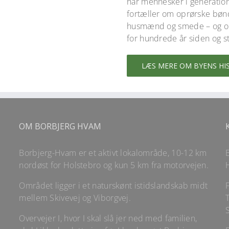
har mennesker i generation
fortæller om oprørske bøn
husmænd og smede – og om d
for hundrede år siden og st
LÆS MERE OM BYENS HI
OM BORBJERG HVAM
Borbjerg-Hvam er et aktivt lokalområde, 10-12 km
nordøst for Holstebro og kun 5 km fra motorvejen.
Området ligger i et naturskønt istidslandskab midt
mellem Skivevej og Viborgvej.
T
Overvejer I, hvor I skal slå jer ned med familien,