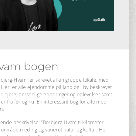
Hvam bogen
bjerg-Hvam” er skrevet af en gruppe lokale, med
 Heri er alle ejendomme på land og i by beskrevet
 ejere, personlige erindringer og oplevelser samt
der fra før og nu. En interessant bog for alle med
m.
gende beskrivelse: “Borbjerg-Hvam ti kilometer
 område med rig og varieret natur og kultur. Her