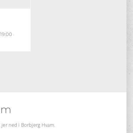
 19:00
-
vam
lå jer ned i Borbjerg Hvam.