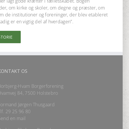
er lagt gode kræfter i fællesskabet. Bogen
der, om kirke og skoler, om degne og præster, om
e institutioner og foreninger, der blev etableret
adig er en vigtig del af hverdagen”.
STORIE
KONTAKT OS
Borbjerg-Hvam Borgerforening
Hvamvej 84, 7500 Holstebro
Formand Jørgen Thusgaard
lf.
29 25 96 80
Send en mail