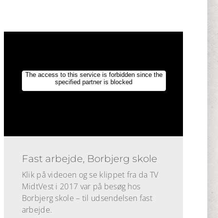
Fast arbejde, Borbjerg skole
Klik på videoen og se klippet fra da TV
MidtVest i 2017 var på besøg hos
Borbjerg skole – til udsendelsen fast
arbejde.