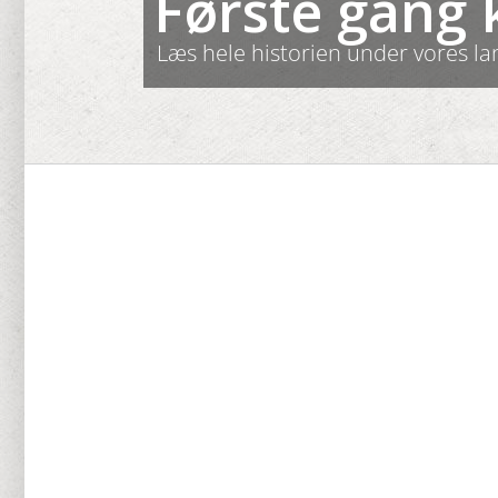
Første gang 
Læs hele historien under vores l