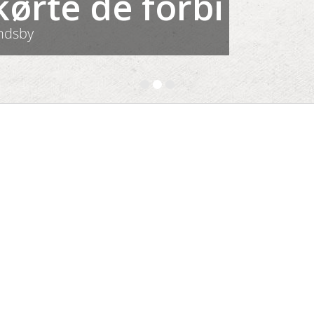
kørte de forbi
andsby