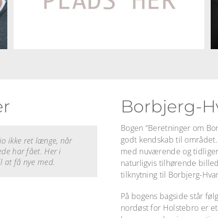
er
Borbjerg-
Bogen “Beretninger om Bor
godt kendskab til området.
 jo ikke ret længe, når
Her har vi det i rigelige
g. Vennerne er ikke bare
e. Der er faktisk rigtig
l at være sig selv og alle
ørn på kryds og tværs
 god plads til.
de har fået. Her i
 aldersklasser, som man
 rigtig mange foreninger,
 Her skal man bare åbne
med nuværende og tidligere
l at få nye med.
 eller i hallen, hvor det
naturligvis tilhørende bille
tilknytning til Borbjerg-Hva
På bogens bagside står føl
nordøst for Holstebro er et