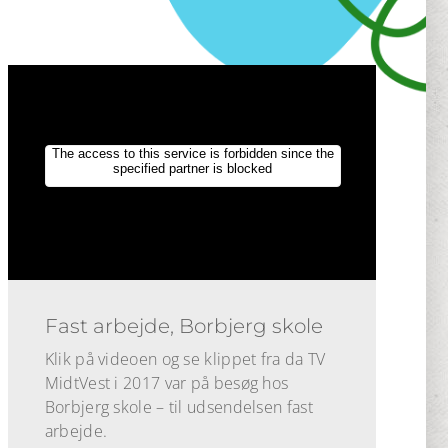
Fast arbejde, Borbjerg skole
Klik på videoen og se klippet fra da TV
MidtVest i 2017 var på besøg hos
Borbjerg skole – til udsendelsen fast
arbejde.