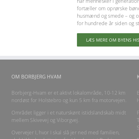
har mennesker i generation
fortæller om oprørske bøn
husmænd og smede – og om d
for hundrede år siden og st
LÆS MERE OM BYENS HI
OM BORBJERG HVAM
Borbjerg-Hvam er et aktivt lokalområde, 10-12 km
nordøst for Holstebro og kun 5 km fra motorvejen.
Området ligger i et naturskønt istidslandskab midt
mellem Skivevej og Viborgvej.
T
Overvejer I, hvor I skal slå jer ned med familien,