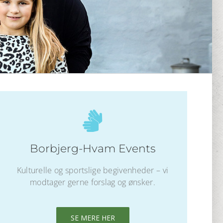
Borbjerg-Hvam Events
Kulturelle og sportslige begivenheder – vi
modtager gerne forslag og ønsker.
SE MERE HER