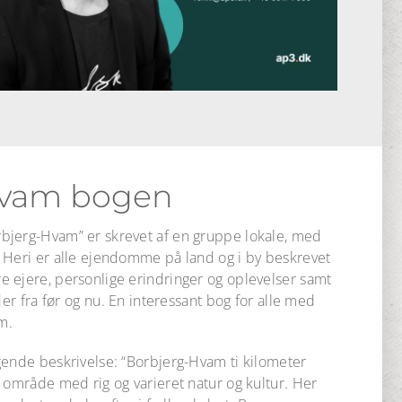
Hvam bogen
bjerg-Hvam” er skrevet af en gruppe lokale, med
 Heri er alle ejendomme på land og i by beskrevet
 ejere, personlige erindringer og oplevelser samt
der fra før og nu. En interessant bog for alle med
m.
gende beskrivelse: “Borbjerg-Hvam ti kilometer
 område med rig og varieret natur og kultur. Her