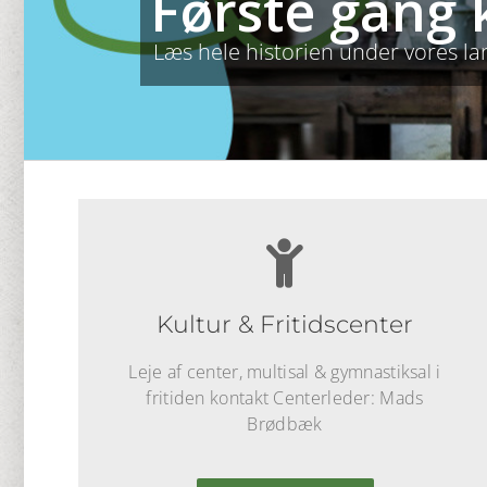
Første gang 
Læs hele historien under vores l
Kultur & Fritidscenter
Leje af center, multisal & gymnastiksal i
fritiden kontakt Centerleder: Mads
Brødbæk