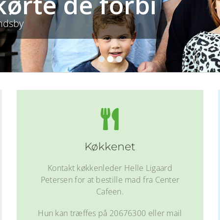
kørte de forbi
andsby
Køkkenet
Kontakt køkkenleder Helle Ligaard
Petersen for at bestille mad fra Center
Cafeen.
Hun kan træffes på 20676300 eller mail