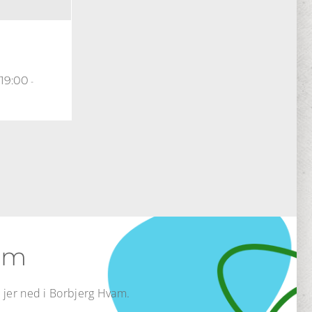
 19:00
-
vam
lå jer ned i Borbjerg Hvam.