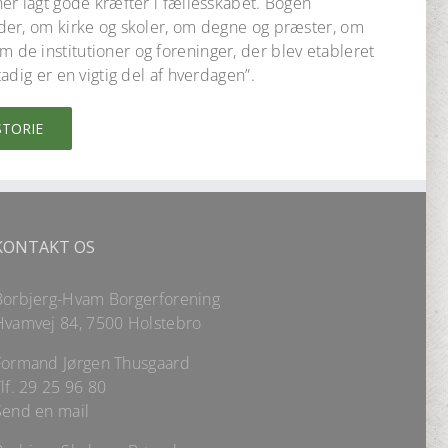
er lagt gode kræfter i fællesskabet. Bogen
der, om kirke og skoler, om degne og præster, om
e institutioner og foreninger, der blev etableret
adig er en vigtig del af hverdagen”.
STORIE
KONTAKT OS
Borbjerg-Hvam Borgerforening
Hvamvej 84, 7500 Holstebro
Formand Jørgen Thusgaard
lf.
29 25 96 80
Send en mail