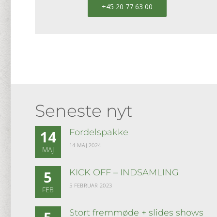
+45 20 77 63 00
Seneste nyt
Fordelspakke
14
14 MAJ 2024
MAJ
KICK OFF – INDSAMLING
5
5 FEBRUAR 2023
FEB
Stort fremmøde + slides shows