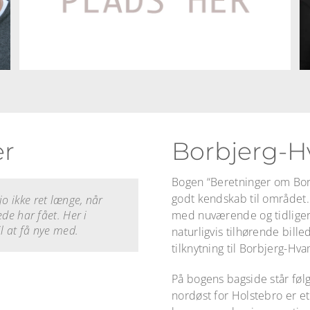
er
Borbjerg-
Bogen “Beretninger om Bor
godt kendskab til området.
 jo ikke ret længe, når
Her har vi det i rigelige
g. Vennerne er ikke bare
e. Der er faktisk rigtig
l at være sig selv og alle
ørn på kryds og tværs
 god plads til.
de har fået. Her i
 aldersklasser, som man
 rigtig mange foreninger,
 Her skal man bare åbne
med nuværende og tidligere
l at få nye med.
 eller i hallen, hvor det
naturligvis tilhørende bille
tilknytning til Borbjerg-Hva
På bogens bagside står føl
nordøst for Holstebro er et