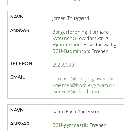
NAVN
Jørgen Thusgaard
ANSVAR
Borgerforening:
Formand
Kværnen:
Hovedansvarlig
Hjemmeside:
Hovedansvarlig
BGU-Badminton:
Træner
TELEFON
29259680
EMAIL
formand@borbjerg-hvam.dk
kvaernen@borbjerg-hvam.dk
rydevej5@icloud.com
NAVN
Karen Fogh Andersson
ANSVAR
BGU-gymnastik:
Træner