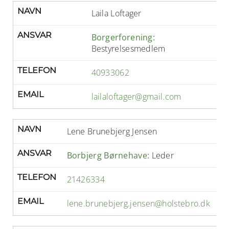
NAVN
Laila Loftager
ANSVAR
Borgerforening:
Bestyrelsesmedlem
TELEFON
40933062
EMAIL
lailaloftager@gmail.com
NAVN
Lene Brunebjerg Jensen
ANSVAR
Borbjerg Børnehave:
Leder
TELEFON
21426334
EMAIL
lene.brunebjerg.jensen@holstebro.dk