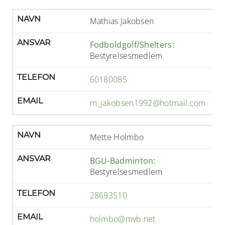
NAVN
Mathias Jakobsen
ANSVAR
Fodboldgolf/Shelters:
Bestyrelsesmedlem
TELEFON
60180085
EMAIL
m_jakobsen1992@hotmail.com
NAVN
Mette Holmbo
ANSVAR
BGU-Badminton:
Bestyrelsesmedlem
TELEFON
28693510
EMAIL
holmbo@mvb.net