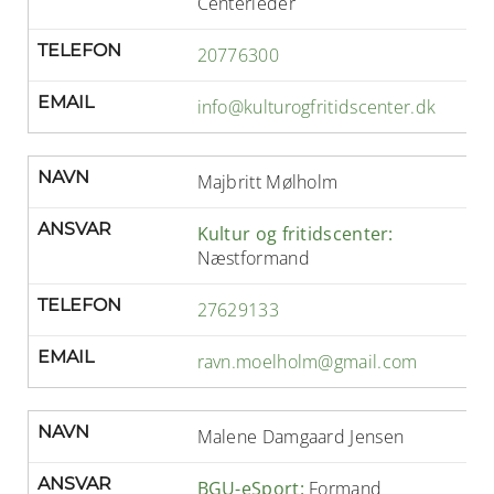
Centerleder
TELEFON
20776300
EMAIL
info@kulturogfritidscenter.dk
NAVN
Majbritt Mølholm
ANSVAR
Kultur og fritidscenter:
Næstformand
TELEFON
27629133
EMAIL
ravn.moelholm@gmail.com
NAVN
Malene Damgaard Jensen
ANSVAR
BGU-eSport:
Formand