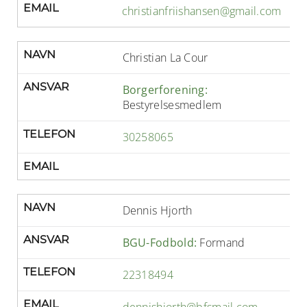
EMAIL
christianfriishansen@gmail.com
NAVN
Christian La Cour
ANSVAR
Borgerforening:
Bestyrelsesmedlem
TELEFON
30258065
EMAIL
NAVN
Dennis Hjorth
ANSVAR
BGU-Fodbold:
Formand
TELEFON
22318494
EMAIL
dennishjorth@bfsmail.com