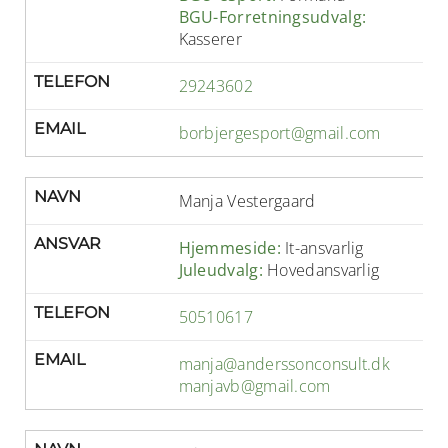
BGU-Forretningsudvalg:
Kasserer
TELEFON
29243602
EMAIL
borbjergesport@gmail.com
NAVN
Manja Vestergaard
ANSVAR
Hjemmeside:
It-ansvarlig
Juleudvalg:
Hovedansvarlig
TELEFON
50510617
EMAIL
manja@anderssonconsult.dk
manjavb@gmail.com