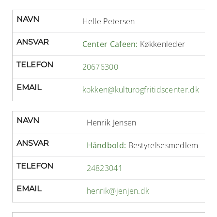
NAVN
Helle Petersen
ANSVAR
Center Cafeen:
Køkkenleder
TELEFON
20676300
EMAIL
kokken@kulturogfritidscenter.dk
NAVN
Henrik Jensen
ANSVAR
Håndbold:
Bestyrelsesmedlem
TELEFON
24823041
EMAIL
henrik@jenjen.dk