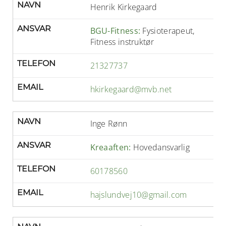
NAVN
Henrik Kirkegaard
ANSVAR
BGU-Fitness:
Fysioterapeut,
Fitness instruktør
TELEFON
21327737
EMAIL
hkirkegaard@mvb.net
NAVN
Inge Rønn
ANSVAR
Kreaaften:
Hovedansvarlig
TELEFON
60178560
EMAIL
hajslundvej10@gmail.com