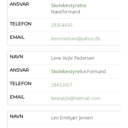
ANSVAR
Skolebestyrelse:
Næstformand
TELEFON
29354430
EMAIL
lenornielsen@yahoo.dk
NAVN
Lene Vejle Pedersen
ANSVAR
Skolebestyrelse:
Formand
TELEFON
28432607
EMAIL
lenevejle@hotmail.com
NAVN
Leo Emtkjær Jensen