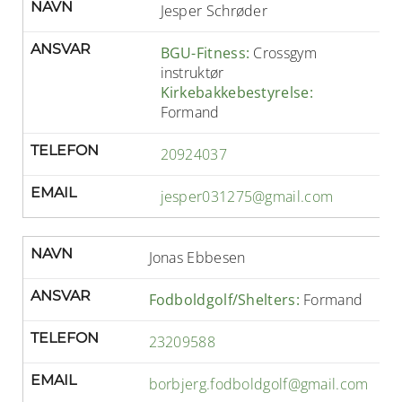
NAVN
Jesper Schrøder
ANSVAR
BGU-Fitness:
Crossgym
instruktør
Kirkebakkebestyrelse:
Formand
TELEFON
20924037
EMAIL
jesper031275@gmail.com
NAVN
Jonas Ebbesen
ANSVAR
Fodboldgolf/Shelters:
Formand
TELEFON
23209588
EMAIL
borbjerg.fodboldgolf@gmail.com