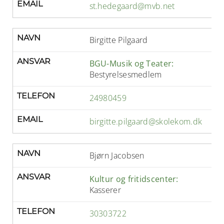
EMAIL
st.hedegaard@mvb.net
NAVN
Birgitte Pilgaard
ANSVAR
BGU-Musik og Teater:
Bestyrelsesmedlem
TELEFON
24980459
EMAIL
birgitte.pilgaard@skolekom.dk
NAVN
Bjørn Jacobsen
ANSVAR
Kultur og fritidscenter:
Kasserer
TELEFON
30303722