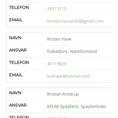
TELEFON
28513210
EMAIL
kirstenclausen83@gmail.com
NAVN
Kristen Have
ANSVAR
Folkedans:
Næstformand
TELEFON
40119628
EMAIL
krehave@hotmail.com
NAVN
Kristian Amstrup
ANSVAR
KFUM Spejdere:
Spejderleder
TELEFON