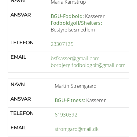
NAVN
Maria Kamstrup
ANSVAR
BGU-Fodbold:
Kasserer
Fodboldgolf/Shelters:
Bestyrelsesmedlem
TELEFON
23307125
EMAIL
bsfkasser@gmail.com
borbjerg.fodboldgolf@gmail.com
NAVN
Martin Strømgaard
ANSVAR
BGU-Fitness:
Kasserer
TELEFON
61930392
EMAIL
stromgard@mail.dk