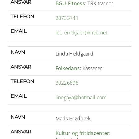
ANSVAR
BGU-Fitness:
TRX træner
TELEFON
28733741
EMAIL
leo-emtkjaer@mvb.net
NAVN
Linda Heldgaard
ANSVAR
Folkedans:
Kasserer
TELEFON
30226898
EMAIL
linogaya@hotmail.com
NAVN
Mads Brødbæk
ANSVAR
Kultur og fritidscenter: