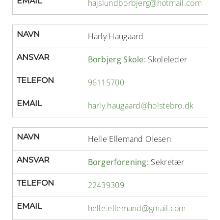
EMAIL
hajslundborbjerg@hotmail.com
NAVN
Harly Haugaard
ANSVAR
Borbjerg Skole:
Skoleleder
TELEFON
96115700
EMAIL
harly.haugaard@holstebro.dk
NAVN
Helle Ellemand Olesen
ANSVAR
Borgerforening:
Sekretær
TELEFON
22439309
EMAIL
helle.ellemand@gmail.com