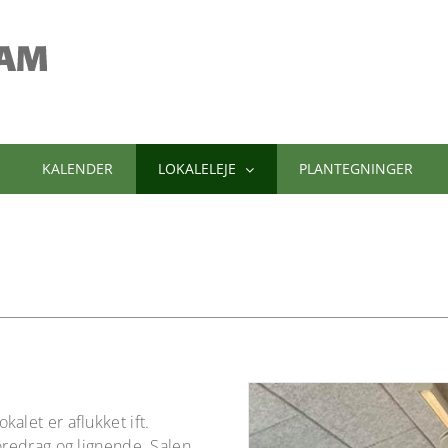
KALENDER
LOKALELEJE
PLANTEGNINGER
kalet er aflukket ift.
foredrag og lignende. Salen