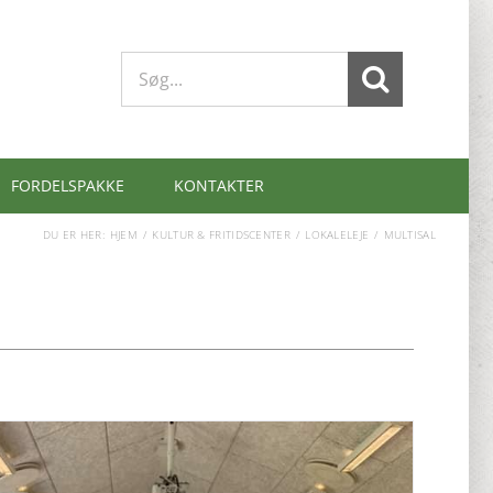
Søg
efter:
FORDELSPAKKE
KONTAKTER
DU ER HER:
HJEM
KULTUR & FRITIDSCENTER
LOKALELEJE
MULTISAL