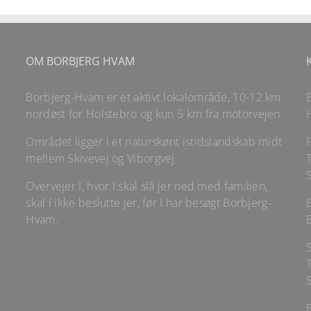
OM BORBJERG HVAM
Borbjerg-Hvam er et aktivt lokalområde, 10-12 km
nordøst for Holstebro og kun 5 km fra motorvejen.
Området ligger i et naturskønt istidslandskab midt
mellem Skivevej og Viborgvej.
T
Overvejer I, hvor I skal slå jer ned med familien,
skal I ikke beslutte jer, før I har besøgt Borbjerg-
Hvam.
T