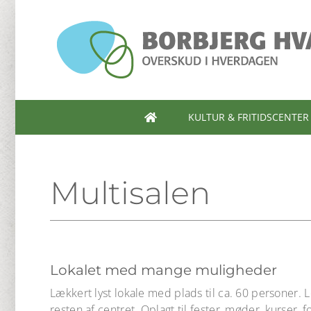
Skip
to
content
KULTUR & FRITIDSCENTER
Multisalen
Lokalet med mange muligheder
Lækkert lyst lokale med plads til ca. 60 personer. Lo
resten af centret. Oplagt til fester, møder, kurser, 