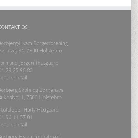
KONTAKT OS
Borbjerg-Hvam Borgerforening
Hvamvej 84, 7500 Holstebro
Formand Jørgen Thusgaard
lf.
29 25 96 80
Send en mail
Borbjerg Skole og Børnehave
Bukdalvej 1, 7500 Holstebro
Skoleleder Harly Haugaard
lf.
96 11 57 01
Send en mail
Borbjerg-Hvam Fodboldgolf