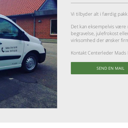
Vi tilbyder alt i færdig pa
Det kan eksempelvis være ru
begravelse, julefrokost ell
virksomhed der ønsker firm
Kontakt Centerleder Mads 
SEND EN MAIL