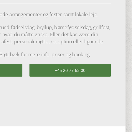
kkede arrangementer og fester samt lokale leje.
nd fødselsdag, bryllup, børnefødselsdag, grillfest,
er hvad du måtte ønske. Eller det kan være din
afest, personalemøde, reception eller lignende.
Brødbæk for mere info, priser og booking.
+45 20 77 63 00