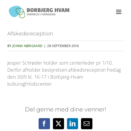
Skip
to
content
Afskedsreception
BY
JONNA NØRGAARD
|
28 SEPTEMBER 2016
Jesper Schrøder holder som centerleder pr 1/10.
Derfor afholder bestyrelsen afskedsreception fredag
den 30/9 kl. 16-17 i Borbjerg-Hvam
kulturogfritidscenter.
Del gerne med dine venner!
Facebook
X
LinkedIn
E-