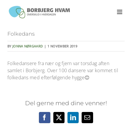
Skip
to
content
Folkedans
BY
JONNA NØRGAARD
|
1 NOVEMBER 2019
Folkedansere fra nær og fjern var torsdag aften
samlet i Borbjerg. Over 100 dansere var kommet til
folkedans med efterfølgende hygge😊
Del gerne med dine venner!
Facebook
X
LinkedIn
E-
mail