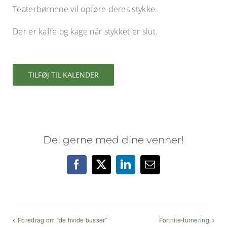
Teaterbørnene vil opføre deres stykke.
Der er kaffe og kage når stykket er slut.
TILFØJ TIL KALENDER
Del gerne med dine venner!
Facebook
X
LinkedIn
E-
mail
Foredrag om “de hvide busser”
Fortnite-turnering