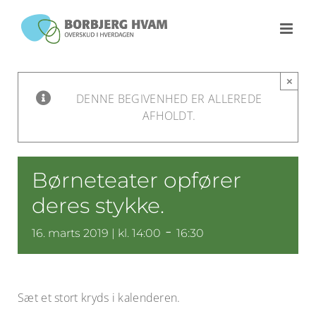
Skip
to
content
×
DENNE BEGIVENHED ER ALLEREDE
AFHOLDT.
Børneteater opfører
deres stykke.
-
16. marts 2019 | kl. 14:00
16:30
Sæt et stort kryds i kalenderen.