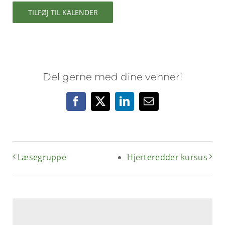
TILFØJ TIL KALENDER
Del gerne med dine venner!
Facebook
X
LinkedIn
E-
mail
Læsegruppe
Hjerteredder kursus