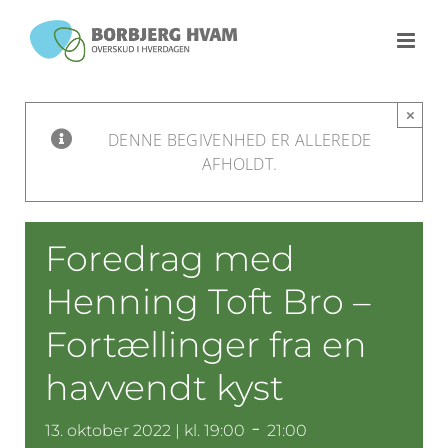
Skip
to
content
×
DENNE BEGIVENHED ER ALLEREDE
AFHOLDT.
Foredrag med
Henning Toft Bro –
Fortællinger fra en
havvendt kyst
-
13. oktober 2022 | kl. 19:00
21:00