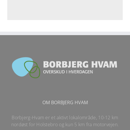
OM BORBJERG HVAM
Borbjerg-Hvam er et aktivt lokalområde, 10-12 km
nordøst for Holstebro og kun 5 km fra motorvejen.