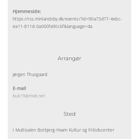
Hjemmeside:
https://rss.minlandsby.dk/events/?id=90a73d77-4ebc-
ea11-811d-0a000fa90c6f&language=da
Arrangør
Jørgen Thusgaard
E-mail
buk19@mvb.net
Sted
I Multisalen Borbjerg-Hvam Kultur og Fritidscenter