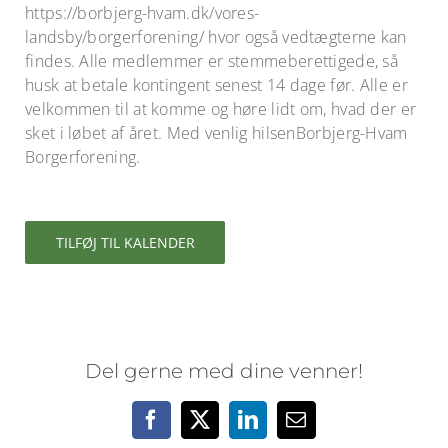
https://borbjerg-hvam.dk/vores-
landsby/borgerforening/ hvor også vedtægterne kan
findes. Alle medlemmer er stemmeberettigede, så
husk at betale kontingent senest 14 dage før. Alle er
velkommen til at komme og høre lidt om, hvad der er
sket i løbet af året. Med venlig hilsenBorbjerg-Hvam
Borgerforening.
TILFØJ TIL KALENDER
Del gerne med dine venner!
Facebook
X
LinkedIn
E-