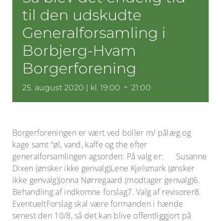
til den udskudte
Generalforsamling i
Borbjerg-Hvam
Borgerforening
-
25. august 2020 | kl. 19:00
21:00
Borgerforeningen er vært ved boller m/ pålæg og
kage samt “øl, vand, kaffe og the efter
generalforsamlingen agsorden: På valg er: Susanne
Dixen (ønsker ikke genvalg)Lene Kjelsmark (ønsker
ikke genvalg)Jonna Nørregaard (modtager genvalg)6.
Behandling af indkomne forslag7. Valg af revisorer8.
EventueltForslag skal være formanden i hænde
senest den 10/8, så det kan blive offentliggjort på