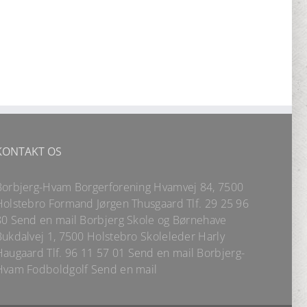
KONTAKT OS
Borbjerg-Hvam Borgerforening Hvamvej 84, 7500
Holstebro Formand Jørgen Thusgaard Tlf.
29 25 96
80
Send en mail
Borbjerg Skole og Børnehave
Bukdalvej 1, 7500 Holstebro Skoleleder Harly
Haugaard
Tlf.
96 11 57 01
Send en mail
Borbjerg-
Hvam Fodboldgolf
Send en mail