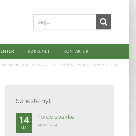
Søg
efter:
CENTER
KØKKENET
KONTAKTER
DU ER HER:
HJEM
UNCATEGORIZED
MÅ VI SE HVORDAN DU PYNTER TIL JUL?
Seneste nyt
Fordelspakke
14
14 MAJ 2024
MAJ