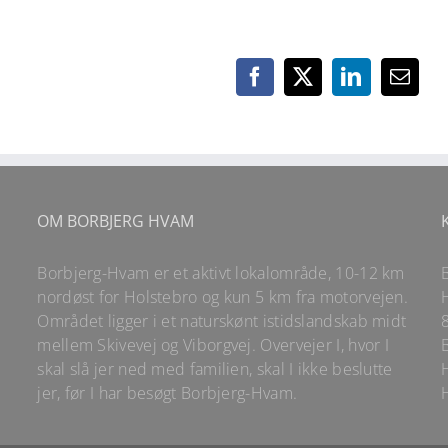
Facebook
X
LinkedIn
E-
mail
OM BORBJERG HVAM
Borbjerg-Hvam er et aktivt lokalområde, 10-12 km
nordøst for Holstebro og kun 5 km fra motorvejen.
Området ligger i et naturskønt istidslandskab midt
mellem Skivevej og Viborgvej. Overvejer I, hvor I
skal slå jer ned med familien, skal I ikke beslutte
jer, før I har besøgt Borbjerg-Hvam.