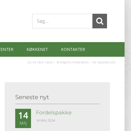
Søg
efter:
CENTER
KØKKENET
KONTAKTER
DU ER HER:
HJEM
BORBJERG-HVAM
NEWS
NY HJEMMESIDE
Seneste nyt
Fordelspakke
14
14 MAJ 2024
MAJ