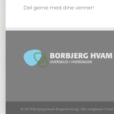
Del gerne med dine venner!
© 2018 Borbjerg-Hvam Borgerforening - Alle rettigheder forbeh