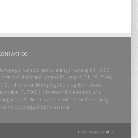
KONTAKT OS
Borbjerg-Hvam Borgerforening Hvamvej 84, 7500
Holstebro Formand Jørgen Thusgaard Tlf.
29 25 96
80
Send en mail
Borbjerg Skole og Børnehave
Bukdalvej 1, 7500 Holstebro Skoleleder Harly
Haugaard
Tlf.
96 11 57 01
Send en mail
Borbjerg-
Hvam Fodboldgolf
Send en mail
Hjemmeside af
AP3