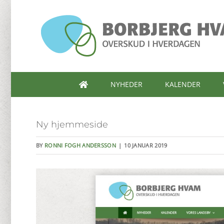
Skip
to
content
NYHEDER
KALENDER
Ny hjemmeside
BY
RONNI FOGH ANDERSSON
|
10 JANUAR 2019