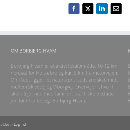
Facebook
X
LinkedIn
E-
mail
OM BORBJERG HVAM
Borbjerg-Hvam er et aktivt lokalområde, 10-12 km
nordøst for Holstebro og kun 5 km fra motorvejen.
Området ligger i et naturskønt istidslandskab midt
mellem Skivevej og Viborgvej. Overvejer I, hvor I
skal slå jer ned med familien, skal I ikke beslutte
jer, før I har besøgt Borbjerg-Hvam.
oldes. -
Log ind