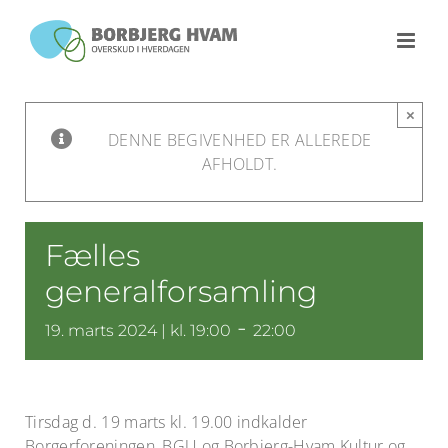
Skip
to
content
×
DENNE BEGIVENHED ER ALLEREDE
AFHOLDT.
Fælles
generalforsamling
-
19. marts 2024 | kl. 19:00
22:00
Tirsdag d. 19 marts kl. 19.00 indkalder
Borgerforeningen, BGU og Borbjerg-Hvam Kultur og