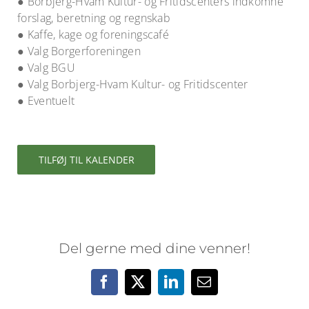
● Borbjerg-Hvam Kultur- og Fritidscenters indkomne
forslag, beretning og regnskab
● Kaffe, kage og foreningscafé
● Valg Borgerforeningen
● Valg BGU
● Valg Borbjerg-Hvam Kultur- og Fritidscenter
● Eventuelt
TILFØJ TIL KALENDER
Del gerne med dine venner!
Facebook
X
LinkedIn
E-
mail