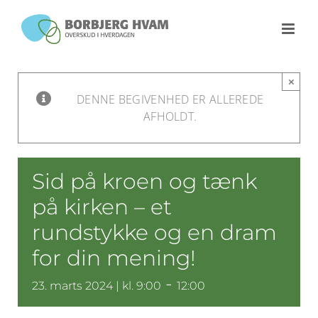
Skip
to
content
×
DENNE BEGIVENHED ER ALLEREDE
AFHOLDT.
Sid på kroen og tænk
på kirken – et
rundstykke og en dram
for din mening!
-
23. marts 2024 | kl. 9:00
12:00