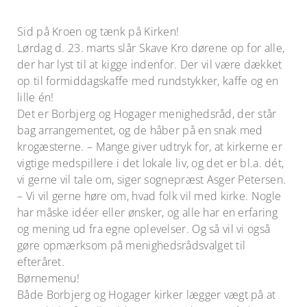
Sid på Kroen og tænk på Kirken!
Lørdag d. 23. marts slår Skave Kro dørene op for alle,
der har lyst til at kigge indenfor. Der vil være dækket
op til formiddagskaffe med rundstykker, kaffe og en
lille én!
Det er Borbjerg og Hogager menighedsråd, der står
bag arrangementet, og de håber på en snak med
krogæsterne. – Mange giver udtryk for, at kirkerne er
vigtige medspillere i det lokale liv, og det er bl.a. dét,
vi gerne vil tale om, siger sognepræst Asger Petersen.
– Vi vil gerne høre om, hvad folk vil med kirke. Nogle
har måske idéer eller ønsker, og alle har en erfaring
og mening ud fra egne oplevelser. Og så vil vi også
gøre opmærksom på menighedsrådsvalget til
efteråret.
Børnemenu!
Både Borbjerg og Hogager kirker lægger vægt på at